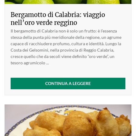
Bergamotto di Calabria: viaggio
nell’oro verde reggino
Il bergamotto di Calabria non è solo un frutto: è l’essenza
stessa della punta più meridionale della regione, un agrume
capace di racchiudere profumo, cultura e identità. Lungo la
Costa dei Gelsomini, nella provincia di Reggio Calabria,
cresce quello che da secoli viene definito “oro verde”, un
tesoro agrumicolo ...
CONTINUA A LEGGERE