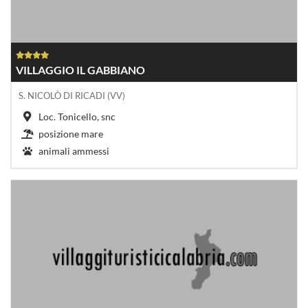
VILLAGGIO IL GABBIANO
S. NICOLÒ DI RICADI (VV)
Loc. Tonicello, snc
posizione mare
animali ammessi