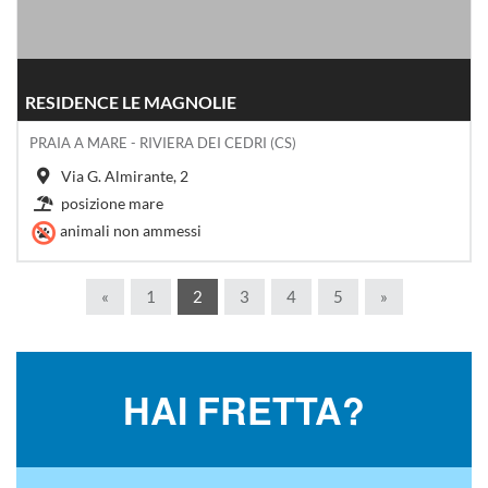
RESIDENCE LE MAGNOLIE
PRAIA A MARE - RIVIERA DEI CEDRI (CS)
Via G. Almirante, 2
posizione mare
animali non ammessi
«
1
2
3
4
5
»
HAI FRETTA?