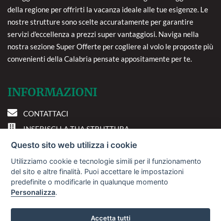
della regione per offrirti la vacanza ideale alle tue esigenze. Le
nostre strutture sono scelte accuratamente per garantire
servizi d'eccellenza a prezzi super vantaggiosi. Naviga nella
nostra sezione Super Offerte per cogliere al volo le proposte più
convenienti della Calabria pensate appositamente per te.
INFORMAZIONI
CONTATTACI
INSERISCI LA TUA STRUTTURA
PREFERENZE COOKIE
Questo sito web utilizza i cookie
Utilizziamo cookie e tecnologie simili per il funzionamento
DOVE SIAMO
del sito e altre finalità. Puoi accettare le impostazioni
predefinite o modificarle in qualunque momento
Personalizza
.
Via A. Costa, 2 - 63822
Porto San Giorgio (FM)
Accetta tutti