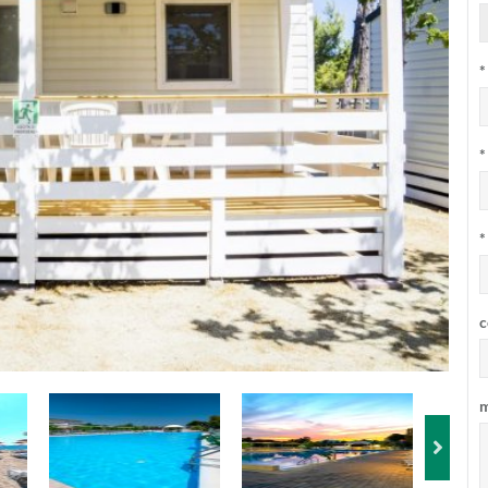
*
*
*
c
m