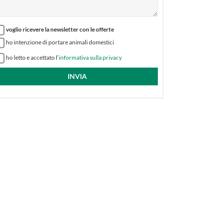
voglio ricevere la newsletter con le offerte
ho intenzione di portare animali domestici
ho letto e accettato l’
informativa sulla privacy