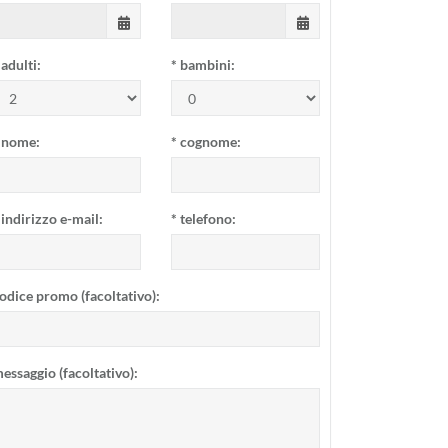
adulti:
*
bambini:
nome:
*
cognome:
indirizzo e-mail:
*
telefono:
odice promo (facoltativo):
essaggio (facoltativo):