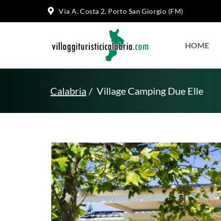
Via A. Costa 2, Porto San Giorgio (FM)
HOME
Calabria
Village Camping Due Elle