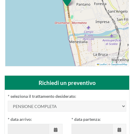
©
Leaflet
|
OpenStreetMap
Richiedi un preventivo
*
seleziona il trattamento desiderato:
*
data arrivo:
*
data partenza: