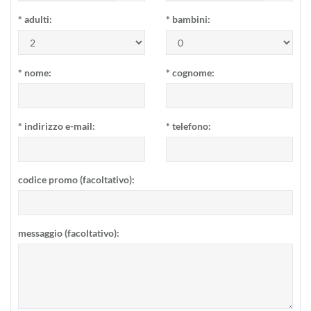
*
adulti:
*
bambini:
*
nome:
*
cognome:
*
indirizzo e-mail:
*
telefono:
codice promo (facoltativo):
messaggio (facoltativo):