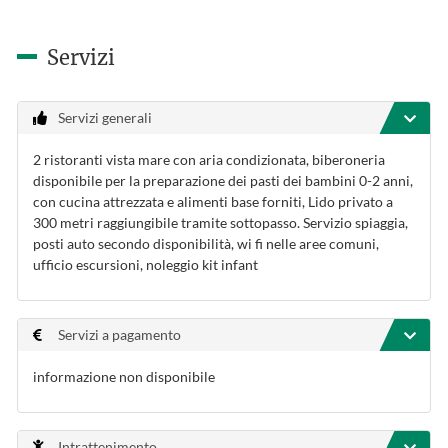
Servizi
Servizi generali
2 ristoranti vista mare con aria condizionata, biberoneria
disponibile per la preparazione dei pasti dei bambini 0-2 anni,
con cucina attrezzata e alimenti base forniti, Lido privato a
300 metri raggiungibile tramite sottopasso. Servizio spiaggia,
posti auto secondo disponibilità, wi fi nelle aree comuni,
ufficio escursioni, noleggio kit infant
Servizi a pagamento
informazione non disponibile
Intrattenimento