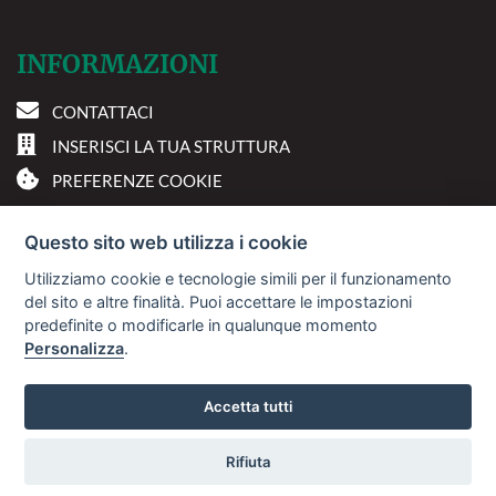
INFORMAZIONI
CONTATTACI
INSERISCI LA TUA STRUTTURA
PREFERENZE COOKIE
DOVE SIAMO
Questo sito web utilizza i cookie
Utilizziamo cookie e tecnologie simili per il funzionamento
Via A. Costa, 2 - 63822
del sito e altre finalità. Puoi accettare le impostazioni
Porto San Giorgio (FM)
predefinite o modificarle in qualunque momento
Personalizza
.
© 2018
Sviluppo Turismo Italia S.r.L. unipersonale
Accetta tutti
P.IVA: 01665350433 | R.E.A. FM-195884
Rifiuta
Avviso Legale
Privacy Policy