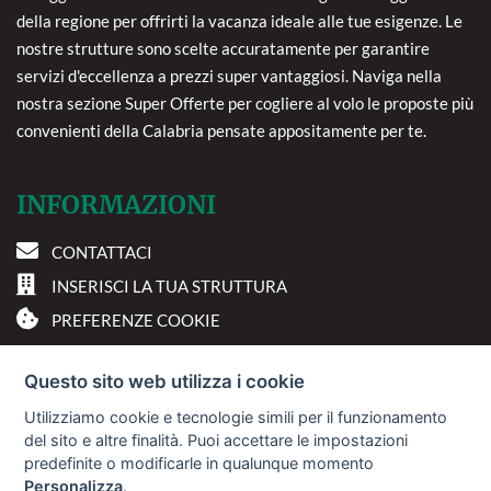
della regione per offrirti la vacanza ideale alle tue esigenze. Le
nostre strutture sono scelte accuratamente per garantire
servizi d'eccellenza a prezzi super vantaggiosi. Naviga nella
nostra sezione Super Offerte per cogliere al volo le proposte più
convenienti della Calabria pensate appositamente per te.
INFORMAZIONI
CONTATTACI
INSERISCI LA TUA STRUTTURA
PREFERENZE COOKIE
DOVE SIAMO
Questo sito web utilizza i cookie
Utilizziamo cookie e tecnologie simili per il funzionamento
Via A. Costa, 2 - 63822
del sito e altre finalità. Puoi accettare le impostazioni
Porto San Giorgio (FM)
predefinite o modificarle in qualunque momento
Personalizza
.