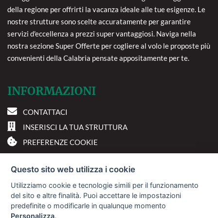
della regione per offrirti la vacanza ideale alle tue esigenze. Le
nostre strutture sono scelte accuratamente per garantire
servizi d'eccellenza a prezzi super vantaggiosi. Naviga nella
nostra sezione Super Offerte per cogliere al volo le proposte più
convenienti della Calabria pensate appositamente per te.
INFORMAZIONI
CONTATTACI
INSERISCI LA TUA STRUTTURA
PREFERENZE COOKIE
DOVE SIAMO
Questo sito web utilizza i cookie
Utilizziamo cookie e tecnologie simili per il funzionamento
Via A. Costa, 2 - 63822
del sito e altre finalità. Puoi accettare le impostazioni
Porto San Giorgio (FM)
predefinite o modificarle in qualunque momento
Personalizza
.