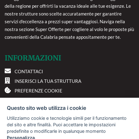
della regione per offrirti la vacanza ideale alle tue esigenze. Le
nostre strutture sono scelte accuratamente per garantire
servizi d'eccellenza a prezzi super vantaggiosi. Naviga nella
nostra sezione Super Offerte per cogliere al volo le proposte più
convenienti della Calabria pensate appositamente per te.
INFORMAZIONI
CONTATTACI
INSERISCI LA TUA STRUTTURA
PREFERENZE COOKIE
DOVE SIAMO
Questo sito web utilizza i cookie
Utilizziamo cookie e tecnologie simili per il funzionamento
Via A. Costa, 2 - 63822
del sito e altre finalità. Puoi accettare le impostazioni
Porto San Giorgio (FM)
predefinite o modificarle in qualunque momento
Personalizza
.