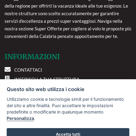
della regione per offrirti la vacanza ideale alle tue esigenze. Le
nostre strutture sono scelte accuratamente per garantire
servizi d'eccellenza a prezzi super vantaggiosi. Naviga nella
nostra sezione Super Offerte per cogliere al volo le proposte più
convenienti della Calabria pensate appositamente per te.
INFORMAZIONI
CONTATTACI
INSERISCI LA TUA STRUTTURA
PREFERENZE COOKIE
Questo sito web utilizza i cookie
Utilizziamo cookie e tecnologie simili per il funzionamento
DOVE SIAMO
del sito e altre finalità. Puoi accettare le impostazioni
predefinite o modificarle in qualunque momento
Personalizza
.
Via A. Costa, 2 - 63822
Porto San Giorgio (FM)
Accetta tutti